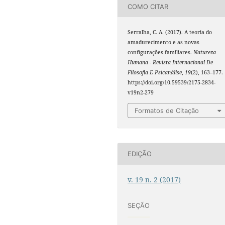
COMO CITAR
Serralha, C. A. (2017). A teoria do
amadurecimento e as novas
configurações familiares.
Natureza
Humana - Revista Internacional De
Filosofia E Psicanálise
,
19
(2), 163–177.
https://doi.org/10.59539/2175-2834-
v19n2-279
Formatos de Citação
EDIÇÃO
v. 19 n. 2 (2017)
SEÇÃO