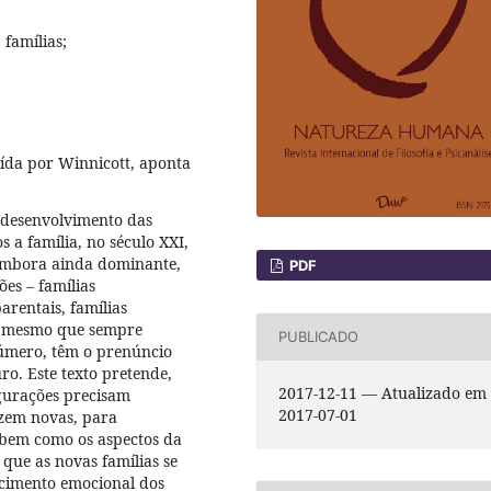
 famílias;
ída por Winnicott, aponta
o desenvolvimento das
 a família, no século XXI,
 embora ainda dominante,
PDF
es – famílias
arentais, famílias
, mesmo que sempre
PUBLICADO
úmero, têm o prenúncio
o. Este texto pretende,
2017-12-11 — Atualizado em
igurações precisam
2017-07-01
azem novas, para
, bem como os aspectos da
ue as novas famílias se
ecimento emocional dos