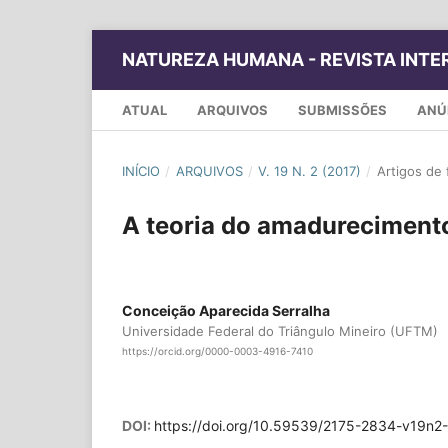
NATUREZA HUMANA - REVISTA INTER
ATUAL
ARQUIVOS
SUBMISSÕES
ANÚ
INÍCIO
/
ARQUIVOS
/
V. 19 N. 2 (2017)
/
Artigos de 
A teoria do amadurecimento
Conceição Aparecida Serralha
Universidade Federal do Triângulo Mineiro (UFTM)
https://orcid.org/0000-0003-4916-7410
DOI:
https://doi.org/10.59539/2175-2834-v19n2