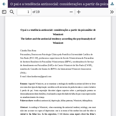
O pai e a tendência antissocial: considerações a partir da psicanálise de Winnicott