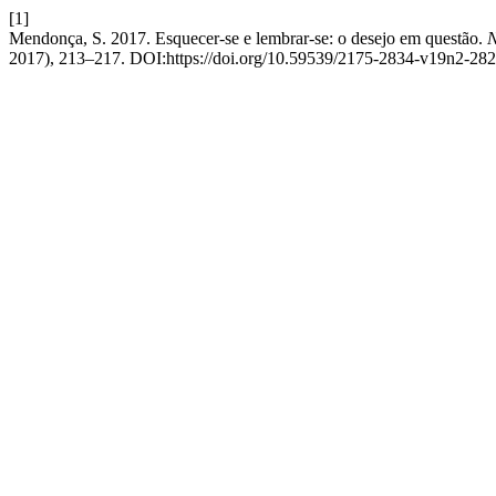
[1]
Mendonça, S. 2017. Esquecer-se e lembrar-se: o desejo em questão.
N
2017), 213–217. DOI:https://doi.org/10.59539/2175-2834-v19n2-282