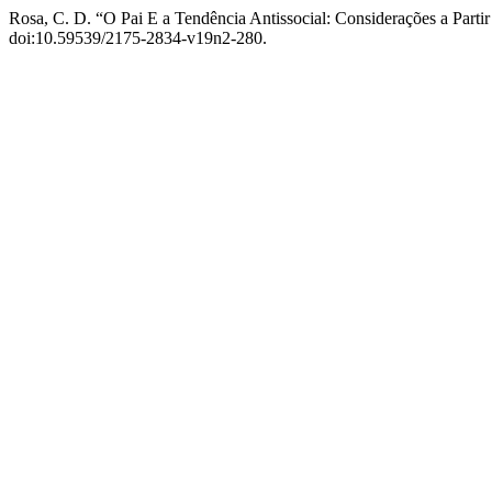
Rosa, C. D. “O Pai E a Tendência Antissocial: Considerações a Parti
doi:10.59539/2175-2834-v19n2-280.