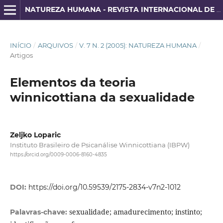
NATUREZA HUMANA - REVISTA INTERNACIONAL DE FILOSOFIA E PSICANÁLISE
INÍCIO
/
ARQUIVOS
/
V. 7 N. 2 (2005): NATUREZA HUMANA
/
Artigos
Elementos da teoria
winnicottiana da sexualidade
Zeljko Loparic
Instituto Brasileiro de Psicanálise Winnicottiana (IBPW)
https://orcid.org/0009-0006-8160-4835
DOI:
https://doi.org/10.59539/2175-2834-v7n2-1012
sexualidade; amadurecimento; instinto;
Palavras-chave: