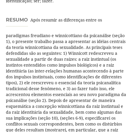
identificação; ser; fazer.
RESUMO
Após resumir as diferenças entre os
paradigmas freudiano e winnicottiano da psicanálise (seção
1), o presente trabalho passa a apresentar as idéias centrais
da teoria winnicottiana da sexualidade. As principais teses
defendidas são as seguintes: 1) Winnicott redescreveu a
sexualidade a partir de duas raízes: a raiz instintual (os
instintos entendidos como impulsos biológicos) e a raiz
identitária (as inter-relações humanas acontecendo à parte
dos impulsos instintuais, como identificações de diferentes
tipos), 2) ele reescreveu o essencial da teoria psicanalítica
tradicional desse fenômeno, e 3) ao fazer tudo isso, ele
acrescentou elementos essenciais ao seu novo paradigma da
psicanálise (seção 2). Depois de apresentar de maneira
esquemática a concepção winnicottiana da raiz instintual e
da raiz identitária da sexualidade, bem como algumas das
sua implicações (seção 10), (seções 6-9), especificarei os
conflitos sexuais correspondentes, bem como os distúrbios
que deles resultam (mostrarei, em particular, que a raiz