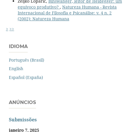
Zeljko Loparic,
Binswanger, leitor de Heidegger: um
equívoco produtivo?
,
Natureza Humana - Revista
Internacional de Filosofia e Psicanálise: v. 4 n. 2
(2002): Natureza Humana
>
>>
IDIOMA
Português (Brasil)
English
Español (España)
ANÚNCIOS
Submissões
janeiro 7, 2025