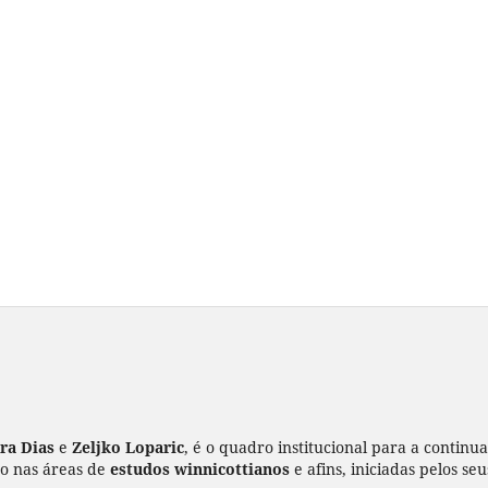
ira Dias
e
Zeljko Loparic
, é o quadro institucional para a continu
ão nas áreas de
estudos winnicottianos
e afins, iniciadas pelos se