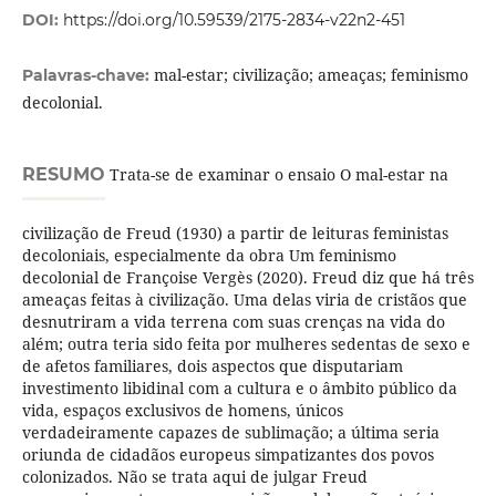
DOI:
https://doi.org/10.59539/2175-2834-v22n2-451
mal-estar; civilização; ameaças; feminismo
Palavras-chave:
decolonial.
RESUMO
Trata-se de examinar o ensaio O mal-estar na
civilização de Freud (1930) a partir de leituras feministas
decoloniais, especialmente da obra Um feminismo
decolonial de Françoise Vergès (2020). Freud diz que há três
ameaças feitas à civilização. Uma delas viria de cristãos que
desnutriram a vida terrena com suas crenças na vida do
além; outra teria sido feita por mulheres sedentas de sexo e
de afetos familiares, dois aspectos que disputariam
investimento libidinal com a cultura e o âmbito público da
vida, espaços exclusivos de homens, únicos
verdadeiramente capazes de sublimação; a última seria
oriunda de cidadãos europeus simpatizantes dos povos
colonizados. Não se trata aqui de julgar Freud