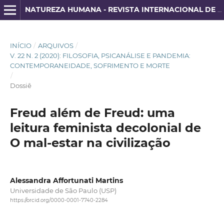
NATUREZA HUMANA - REVISTA INTERNACIONAL DE FILOSOFIA E PSICANÁLISE
INÍCIO
/
ARQUIVOS
/
V. 22 N. 2 (2020): FILOSOFIA, PSICANÁLISE E PANDEMIA:
CONTEMPORANEIDADE, SOFRIMENTO E MORTE
/
Dossiê
Freud além de Freud: uma
leitura feminista decolonial de
O mal-estar na civilização
Alessandra Affortunati Martins
Universidade de São Paulo (USP)
https://orcid.org/0000-0001-7740-2284