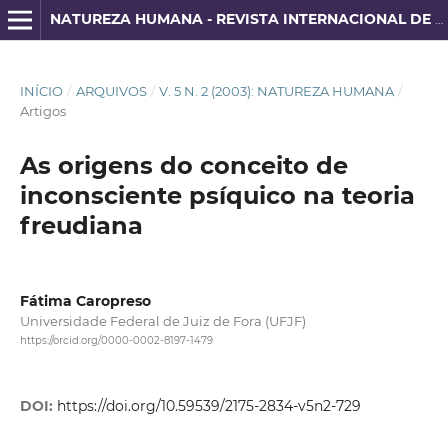
NATUREZA HUMANA - REVISTA INTERNACIONAL DE FILOSOFIA E PSICANÁLISE
INÍCIO
/
ARQUIVOS
/
V. 5 N. 2 (2003): NATUREZA HUMANA
/
Artigos
As origens do conceito de
inconsciente psíquico na teoria
freudiana
Fátima Caropreso
Universidade Federal de Juiz de Fora (UFJF)
https://orcid.org/0000-0002-8197-1479
DOI:
https://doi.org/10.59539/2175-2834-v5n2-729