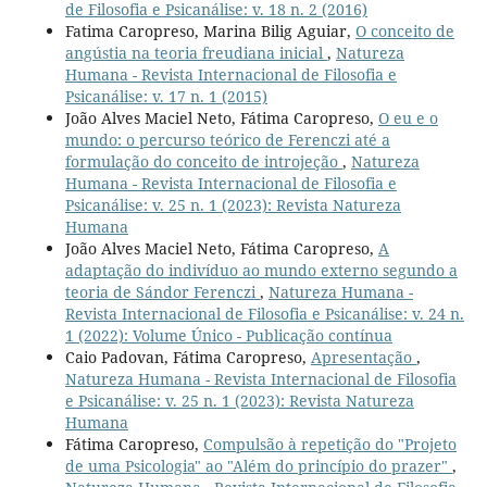
de Filosofia e Psicanálise: v. 18 n. 2 (2016)
Fatima Caropreso, Marina Bilig Aguiar,
O conceito de
angústia na teoria freudiana inicial
,
Natureza
Humana - Revista Internacional de Filosofia e
Psicanálise: v. 17 n. 1 (2015)
João Alves Maciel Neto, Fátima Caropreso,
O eu e o
mundo: o percurso teórico de Ferenczi até a
formulação do conceito de introjeção
,
Natureza
Humana - Revista Internacional de Filosofia e
Psicanálise: v. 25 n. 1 (2023): Revista Natureza
Humana
João Alves Maciel Neto, Fátima Caropreso,
A
adaptação do indivíduo ao mundo externo segundo a
teoria de Sándor Ferenczi
,
Natureza Humana -
Revista Internacional de Filosofia e Psicanálise: v. 24 n.
1 (2022): Volume Único - Publicação contínua
Caio Padovan, Fátima Caropreso,
Apresentação
,
Natureza Humana - Revista Internacional de Filosofia
e Psicanálise: v. 25 n. 1 (2023): Revista Natureza
Humana
Fátima Caropreso,
Compulsão à repetição do "Projeto
de uma Psicologia" ao "Além do princípio do prazer"
,