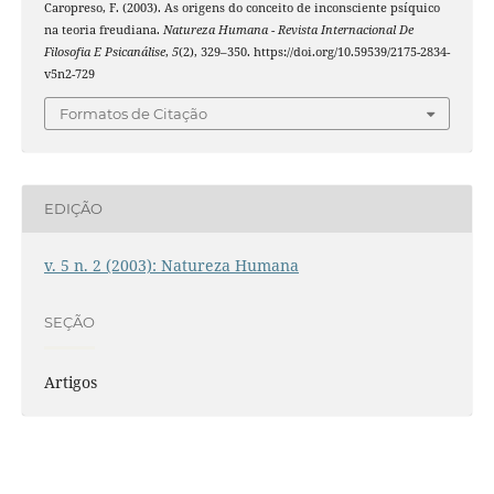
Caropreso, F. (2003). As origens do conceito de inconsciente psíquico
na teoria freudiana.
Natureza Humana - Revista Internacional De
Filosofia E Psicanálise
,
5
(2), 329–350. https://doi.org/10.59539/2175-2834-
v5n2-729
Formatos de Citação
EDIÇÃO
v. 5 n. 2 (2003): Natureza Humana
SEÇÃO
Artigos