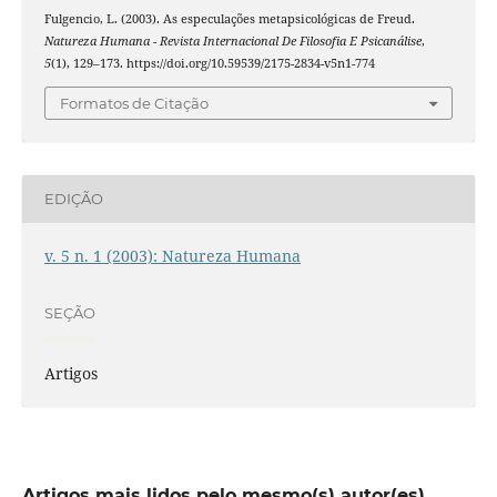
Fulgencio, L. (2003). As especulações metapsicológicas de Freud.
Natureza Humana - Revista Internacional De Filosofia E Psicanálise
,
5
(1), 129–173. https://doi.org/10.59539/2175-2834-v5n1-774
Formatos de Citação
EDIÇÃO
v. 5 n. 1 (2003): Natureza Humana
SEÇÃO
Artigos
Artigos mais lidos pelo mesmo(s) autor(es)