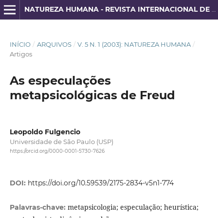
NATUREZA HUMANA - REVISTA INTERNACIONAL DE FILOSOFIA E PSICANÁLISE
INÍCIO
/
ARQUIVOS
/
V. 5 N. 1 (2003): NATUREZA HUMANA
/
Artigos
As especulações
metapsicológicas de Freud
Leopoldo Fulgencio
Universidade de São Paulo (USP)
https://orcid.org/0000-0001-5730-7626
DOI:
https://doi.org/10.59539/2175-2834-v5n1-774
metapsicologia; especulação; heurística;
Palavras-chave: