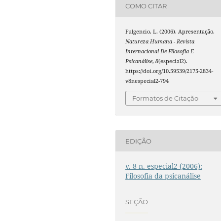
COMO CITAR
Fulgencio, L. (2006). Apresentação.
Natureza Humana - Revista
Internacional De Filosofia E
Psicanálise
,
8
(especial2).
https://doi.org/10.59539/2175-2834-
v8nespecial2-794
Formatos de Citação
EDIÇÃO
v. 8 n. especial2 (2006):
Filosofia da psicanálise
SEÇÃO