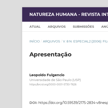
NATUREZA HUMANA - REVISTA IN
ATUAL
ARQUIVOS
SUBMISSÕES
AN
INÍCIO
/
ARQUIVOS
/
V. 8 N. ESPECIAL2 (2006): 
Apresentação
Leopoldo Fulgencio
Universidade de São Paulo (USP)
https://orcid.org/0000-0001-5730-7626
DOI:
https://doi.org/10.59539/2175-2834-v8nes