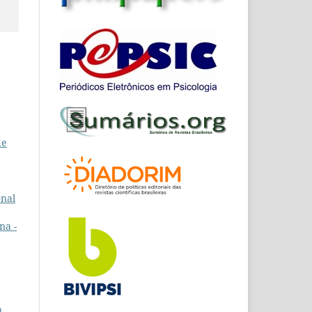
de
onal
na -
n.