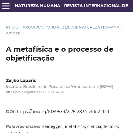
NATUREZA HUMANA - REVISTA INTERNACIONAL DE FILOSOFIA E PSICANÁLISE
INÍCIO
/
ARQUIVOS
/
V. 10 N. 2 (2008): NATUREZA HUMANA
/
Artigos
A metafísica e o processo de
objetificação
Zeljko Loparic
Instituto Brasileiro de Psicanálise Winnicottiana (IBPW)
https://orcid.org/0009-0006-8160-4835
DOI:
https://doi.org/10.59539/2175-2834-v10n2-929
Heidegger; metafísica; ciência; técnica;
Palavras-chave: