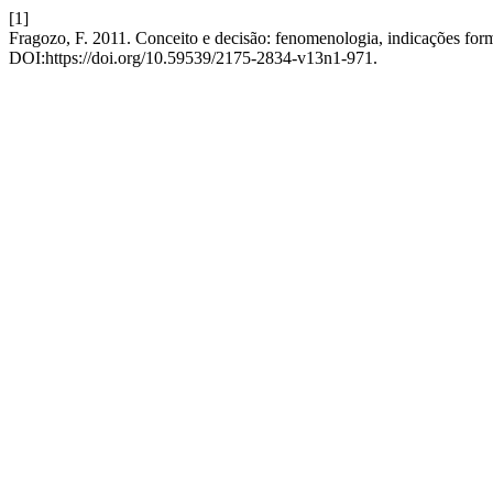
[1]
Fragozo, F. 2011. Conceito e decisão: fenomenologia, indicações forma
DOI:https://doi.org/10.59539/2175-2834-v13n1-971.