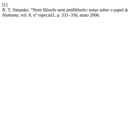
[1]
R. T. Simanke, “Nem filósofo nem antifilósofo: notas sobre o papel da
Humana
, vol. 8, nº especial1, p. 331–356, maio 2006.