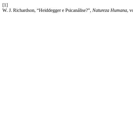
[1]
W. J. Richardson, “Heiddegger e Psicanálise?”,
Natureza Humana
, v