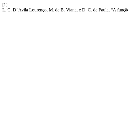
[1]
L. C. D’ Avila Lourenço, M. de B. Viana, e D. C. de Paula, “A funçã