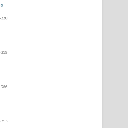
mo
-338
-359
-366
-395