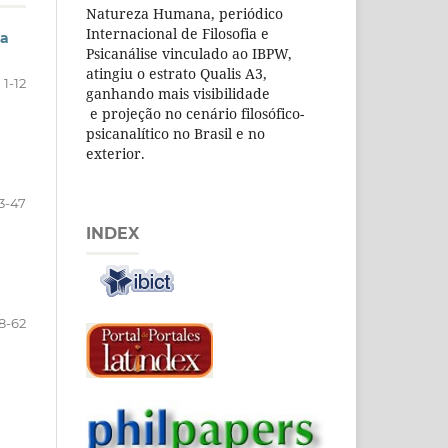
Natureza Humana, periódico
Internacional de Filosofia e
sa
Psicanálise vinculado ao IBPW,
atingiu o estrato Qualis A3,
1-12
ganhando mais visibilidade
e projeção no cenário filosófico-
psicanalítico no Brasil e no
exterior.
3-47
INDEX
8-62