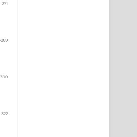
-271
-289
-300
-322