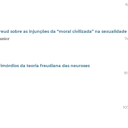
6
Freud sobre as injunções da “moral civilizada” na sexualidade
Junior
7
primórdios da teoria freudiana das neuroses
91
10