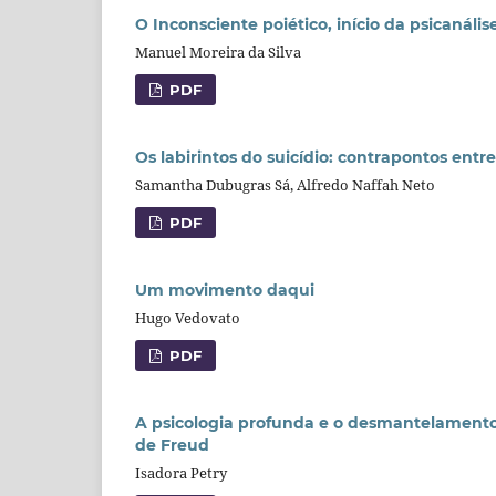
O Inconsciente poiético, início da psicanális
Manuel Moreira da Silva
PDF
Os labirintos do suicídio: contrapontos entr
Samantha Dubugras Sá, Alfredo Naffah Neto
PDF
Um movimento daqui
Hugo Vedovato
PDF
A psicologia profunda e o desmantelamento d
de Freud
Isadora Petry