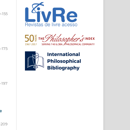
0-155
6-175
-197
e
-209