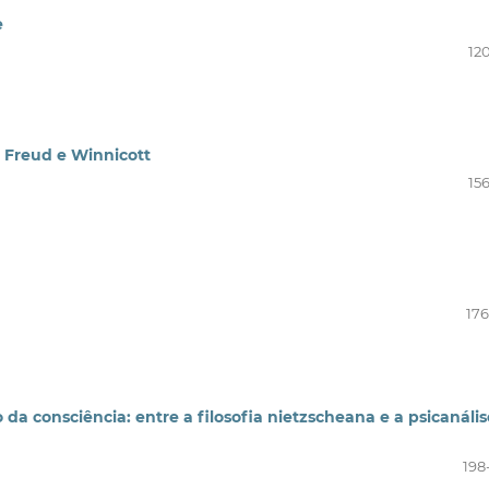
e
12
e Freud e Winnicott
15
176
a consciência: entre a filosofia nietzscheana e a psicanális
198