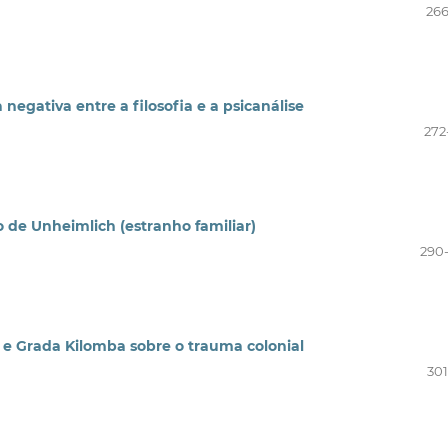
266
negativa entre a filosofia e a psicanálise
272
o de Unheimlich (estranho familiar)
290
 e Grada Kilomba sobre o trauma colonial
301