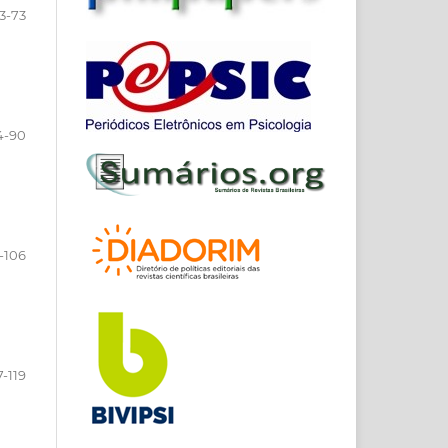
3-73
4-90
-106
7-119