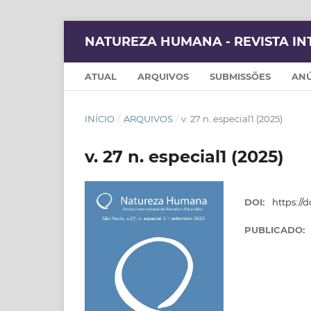
NATUREZA HUMANA - REVISTA IN
ATUAL
ARQUIVOS
SUBMISSÕES
AN
INÍCIO
/
ARQUIVOS
/
v. 27 n. especial1 (2025)
v. 27 n. especial1 (2025)
DOI:
https://
PUBLICADO: