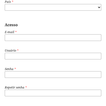
País
*
Acesso
E-mail
*
Usuário
*
Senha
*
Repetir senha
*