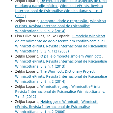
Zeljko Loparic,
De Freud a Winnicott: aspectos de uma
mudança paradigmática
,
Winnicott ePrints. Revista
Internacional de Psicanálise Winnicottiana: v. 1 n. 1
(2006)
Zeljko Loparic,
Temporalidade e regressão
,
Winnicott
ePrints. Revista Internacional de Psicanálise
Winnicottiana: v. 9 n. 2 (2014)
Elsa Oliveira Dias, Zeljko Loparic,
O modelo Winnicott
de atendimento ao adolescente em conflito com a lei
,
Winnicott ePrints. Revista Internacional de Psicanálise
Winnicottiana: v. 3 n. 1/2 (2008)
Zeljko Loparic,
O pai e o monoteísmo em Winnicott
,
Winnicott ePrints. Revista Internacional de Psicanálise
Winnicottiana: v. 8 n. 1 (2013)
Zeljko Loparic,
The Winnicott Dictionary Project
,
Winnicott ePrints. Revista Internacional de Psicanálise
Winnicottiana: v. 9 n. 2 (2014)
Zeljko Loparic,
Winnicott e Jung
,
Winnicott ePrints.
Revista Internacional de Psicanálise Winnicottiana: v.
7 n. 2 (2012)
Zeljko Loparic,
Heidegger e Winnicott
,
Winnicott
ePrints. Revista Internacional de Psicanálise
Winnicottiana: v. 1 n. 2 (2006)