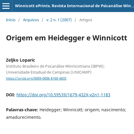
Winnicott ePrints. Revista Internacional de Psicanálise Winnicottiana
Início
/
Arquivos
/
v. 2 n. 1 (2007)
/
Artigos
Origem em Heidegger e Winnicott
Zeljko Loparic
Instituto Brasileiro de Psicanálise Winnicottiana (IBPW);
Universidade Estadual de Campinas (UNICAMP)
https://orcid.org/0009-0006-8160-4835
DOI:
https://doi.org/10.59539/1679-432X-v2n1-1183
Palavras-chave:
Heidegger; Winnicott; origem; nascimento;
amadurecimento.