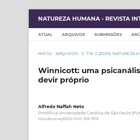
NATUREZA HUMANA - REVISTA IN
ATUAL
ARQUIVOS
SUBMISSÕES
AN
INÍCIO
/
ARQUIVOS
/
V. 7 N. 2 (2005): NATUREZA
Winnicott: uma psicanáli
devir próprio
Alfredo Naffah Neto
Pontifícia Universidade Católica de São Paulo (P
https://orcid.org/0000-0002-1918-7878