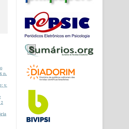
do
6 n.
: v.
e
 2
ória