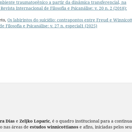
biente traumatogênico a partir da dinâmica transferencial, na
vista Internacional de Filosofia e Psicanálise: v. 20 n. 2 (2018):
eto,
Os labirintos do suicídio: contrapontos entre Freud e Winnicot
Filosofia e Psicanálise: v. 27 n. especial1 (2025)
ira Dias
e
Zeljko Loparic
, é o quadro institucional para a continu
ão nas áreas de
estudos winnicottianos
e afins, iniciadas pelos se