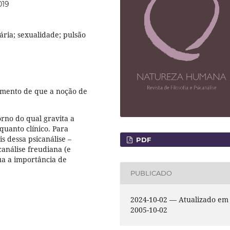
019
ária; sexualidade; pulsão
umento de que a noção de
orno do qual gravita a
 quanto clínico. Para
s dessa psicanálise –
PDF
canálise freudiana (e
ua a importância de
PUBLICADO
2024-10-02 — Atualizado em
2005-10-02