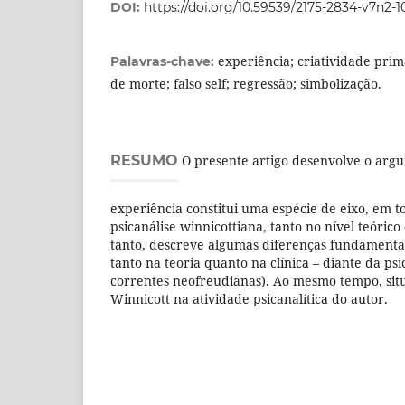
DOI:
https://doi.org/10.59539/2175-2834-v7n2-1
experiência; criatividade prim
Palavras-chave:
de morte; falso self; regressão; simbolização.
RESUMO
O presente artigo desenvolve o arg
experiência constitui uma espécie de eixo, em t
psicanálise winnicottiana, tanto no nível teórico
tanto, descreve algumas diferenças fundamentai
tanto na teoria quanto na clínica – diante da psi
correntes neofreudianas). Ao mesmo tempo, sit
Winnicott na atividade psicanalítica do autor.