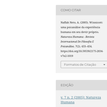
COMO CITAR
Naffah Neto, A. (2005). Winnicott:
uma psicanálise da experiência
humana em seu devir próprio.
Natureza Humana - Revista
Internacional De Filosofia E
Psicanálise
,
7
(2), 433–454.
https://doi.org/10.59539/2175-2834-
v7n2-1019
Formatos de Citação
EDIÇÃO
v. 7 n. 2 (2005): Natureza
Humana