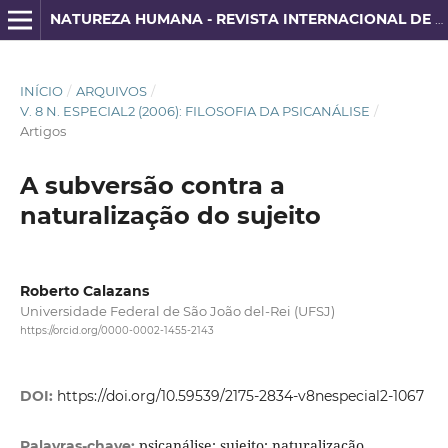
NATUREZA HUMANA - REVISTA INTERNACIONAL DE FILOSOFIA E PSICANÁLISE
INÍCIO
/
ARQUIVOS
/
V. 8 N. ESPECIAL2 (2006): FILOSOFIA DA PSICANÁLISE
/
Artigos
A subversão contra a
naturalização do sujeito
Roberto Calazans
Universidade Federal de São João del-Rei (UFSJ)
https://orcid.org/0000-0002-1455-2143
DOI:
https://doi.org/10.59539/2175-2834-v8nespecial2-1067
psicanálise; sujeito; naturalização.
Palavras-chave: