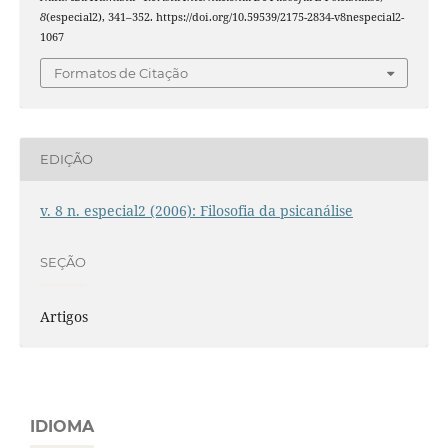
8
(especial2), 341–352. https://doi.org/10.59539/2175-2834-v8nespecial2-
1067
Formatos de Citação
EDIÇÃO
v. 8 n. especial2 (2006): Filosofia da psicanálise
SEÇÃO
Artigos
IDIOMA