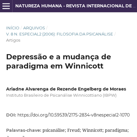
NATUREZA HUMANA - REVISTA INTERNACIONAL DE FILOSOFIA E PSICANÁLISE
INÍCIO
/
ARQUIVOS
/
V. 8 N. ESPECIAL2 (2006): FILOSOFIA DA PSICANÁLISE
/
Artigos
Depressão e a mudança de
paradigma em Winnicott
Ariadne Alvarenga de Rezende Engelberg de Moraes
Instituto Brasileiro de Psicanálise Winnicottiano (IBPW)
DOI:
https://doi.org/10.59539/2175-2834-v8nespecial2-1070
psicanálise; Freud; Winnicott; paradigma;
Palavras-chave: