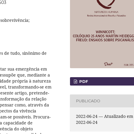
503
 sobrevivência;
es de tudo, sinônimo de
etar sua emergência em
pressupõe que, mediante a
vidade própria à natureza
PDF
vel, transformando-se em
esente artigo, pretende-
ransformação da relação
PUBLICADO
 pensar como, através da
pectos da vivência
2022-06-24 — Atualizado em
am-se possíveis. Procura-
2022-06-24
da capacidade de
vência do objeto