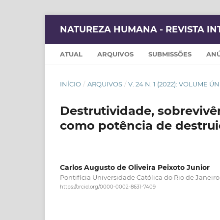
NATUREZA HUMANA - REVISTA IN
ATUAL
ARQUIVOS
SUBMISSÕES
AN
INÍCIO
/
ARQUIVOS
/
V. 24 N. 1 (2022): VOLUME
Destrutividade, sobrevivê
como potência de destrui
Carlos Augusto de Oliveira Peixoto Junior
Pontifícia Universidade Católica do Rio de Janeiro
https://orcid.org/0000-0002-8631-7409