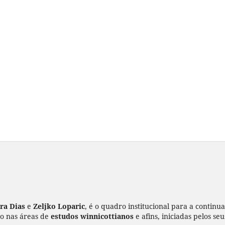
ira Dias
e
Zeljko Loparic
, é o quadro institucional para a continu
ão nas áreas de
estudos winnicottianos
e afins, iniciadas pelos se