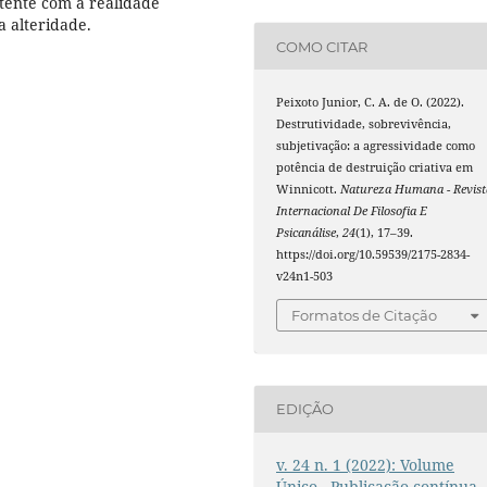
stente com a realidade
a alteridade.
COMO CITAR
Peixoto Junior, C. A. de O. (2022).
Destrutividade, sobrevivência,
subjetivação: a agressividade como
potência de destruição criativa em
Winnicott.
Natureza Humana - Revist
Internacional De Filosofia E
Psicanálise
,
24
(1), 17–39.
https://doi.org/10.59539/2175-2834-
v24n1-503
Formatos de Citação
EDIÇÃO
v. 24 n. 1 (2022): Volume
Único - Publicação contínua