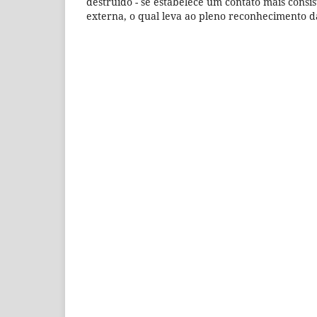
destruído - se estabelece um contato mais consi
externa, o qual leva ao pleno reconhecimento d