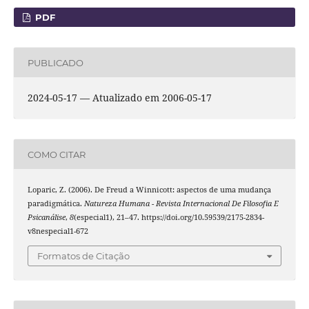
PDF
PUBLICADO
2024-05-17 — Atualizado em 2006-05-17
COMO CITAR
Loparic, Z. (2006). De Freud a Winnicott: aspectos de uma mudança
paradigmática.
Natureza Humana - Revista Internacional De Filosofia E
Psicanálise
,
8
(especial1), 21–47. https://doi.org/10.59539/2175-2834-
v8nespecial1-672
Formatos de Citação