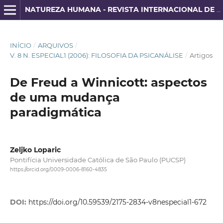
NATUREZA HUMANA - REVISTA INTERNACIONAL DE FILOSOFIA E PSICANÁLISE
INÍCIO
/
ARQUIVOS
/
V. 8 N. ESPECIAL1 (2006): FILOSOFIA DA PSICANÁLISE
/
Artigos
De Freud a Winnicott: aspectos
de uma mudança
paradigmática
Zeljko Loparic
Pontifícia Universidade Católica de São Paulo (PUCSP)
https://orcid.org/0009-0006-8160-4835
DOI:
https://doi.org/10.59539/2175-2834-v8nespecial1-672