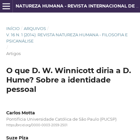
NATUREZA HUMANA - REVISTA INTERNACIONAL DE FILOSOFIA E PSICANÁLISE
INÍCIO
/
ARQUIVOS
/
V. 16 N. 1 (2014): REVISTA NATUREZA HUMANA - FILOSOFIA E
PSICANÁLISE
/
Artigos
O que D. W. Winnicott diria a D.
Hume? Sobre a identidade
pessoal
Carlos Motta
Pontifícia Universidade Católica de São Paulo (PUCSP)
https://orcid.org/0000-0003-2059-2501
Suze Piza