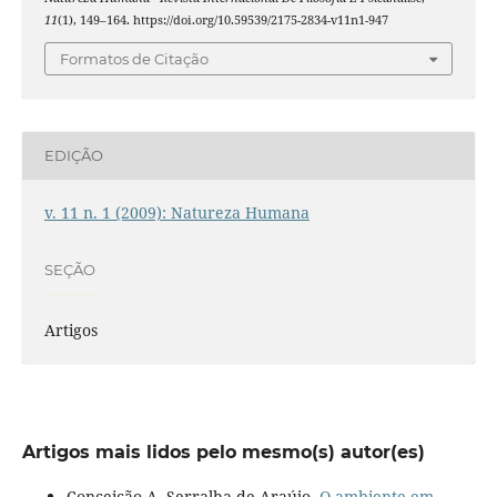
11
(1), 149–164. https://doi.org/10.59539/2175-2834-v11n1-947
Formatos de Citação
EDIÇÃO
v. 11 n. 1 (2009): Natureza Humana
SEÇÃO
Artigos
Artigos mais lidos pelo mesmo(s) autor(es)
Conceição A. Serralha de Araújo,
O ambiente em