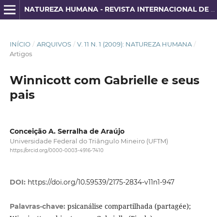
NATUREZA HUMANA - REVISTA INTERNACIONAL DE FILOSOFIA E PSICANÁLISE
INÍCIO
/
ARQUIVOS
/
V. 11 N. 1 (2009): NATUREZA HUMANA
/
Artigos
Winnicott com Gabrielle e seus
pais
Conceição A. Serralha de Araújo
Universidade Federal do Triângulo Mineiro (UFTM)
https://orcid.org/0000-0003-4916-7410
DOI:
https://doi.org/10.59539/2175-2834-v11n1-947
psicanálise compartilhada (partagée);
Palavras-chave: